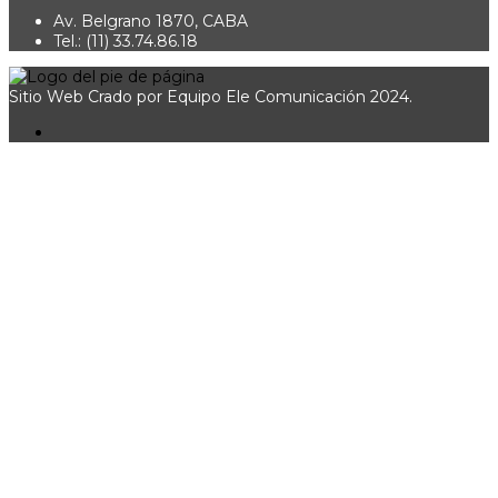
Av. Belgrano 1870, CABA
Tel.: (11) 33.74.86.18
Sitio Web Crado por Equipo Ele Comunicación 2024.
Sign In
La contraseña debe tener un
mínimo de 8 caracteres de números y letras, y contener al
menos 1 letra mayúscula
Recordarme
Sign In
Registro
Restaurar la contraseña
Send reset link
Password reset link sent
to your email
Cerrar