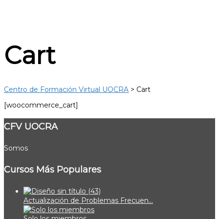
Enviar la consulta
Mensaje enviado
Cerrar
Cart
Centro de Formación Virtual UOCRA
>
Cart
[woocommerce_cart]
CFV UOCRA
Somos
Cursos Más Populares
Actualización de Problemas Frecuen...
Solo los miembros